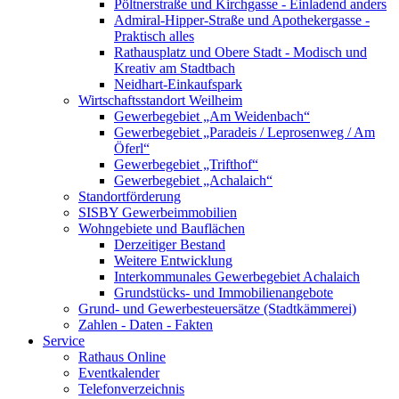
Pöltnerstraße und Kirchgasse - Einladend anders
Admiral-Hipper-Straße und Apothekergasse -
Praktisch alles
Rathausplatz und Obere Stadt - Modisch und
Kreativ am Stadtbach
Neidhart-Einkaufspark
Wirtschaftsstandort Weilheim
Gewerbegebiet „Am Weidenbach“
Gewerbegebiet „Paradeis / Leprosenweg / Am
Öferl“
Gewerbegebiet „Trifthof“
Gewerbegebiet „Achalaich“
Standortförderung
SISBY Gewerbeimmobilien
Wohngebiete und Bauflächen
Derzeitiger Bestand
Weitere Entwicklung
Interkommunales Gewerbegebiet Achalaich
Grundstücks- und Immobilienangebote
Grund- und Gewerbesteuersätze (Stadtkämmerei)
Zahlen - Daten - Fakten
Service
Rathaus Online
Eventkalender
Telefonverzeichnis