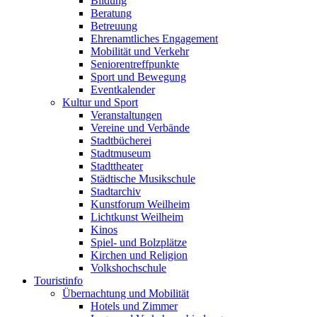
Bildung
Beratung
Betreuung
Ehrenamtliches Engagement
Mobilität und Verkehr
Seniorentreffpunkte
Sport und Bewegung
Eventkalender
Kultur und Sport
Veranstaltungen
Vereine und Verbände
Stadtbücherei
Stadtmuseum
Stadttheater
Städtische Musikschule
Stadtarchiv
Kunstforum Weilheim
Lichtkunst Weilheim
Kinos
Spiel- und Bolzplätze
Kirchen und Religion
Volkshochschule
Touristinfo
Übernachtung und Mobilität
Hotels und Zimmer