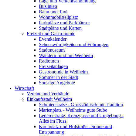
Lage und Verkehrsanbindung
Buslinien
Bahn und Taxi
Wohnmobilstellplatz
Parkplätze und Parkhäuser
Stadtpläne und Karten
Freizeit und Gastronomie
Eventkalender
Sehenswürdigkeiten und Führungen
Stadtmuseum
Wandern rund um Weilheim
Radtouren
Freizeitanlagen
Gastronomie in Weilheim
Sommer in der Stadt
Sonstige Angebote
Wirtschaft
Vereine und Verbände
Einkaufsstadt Weilheim
Schmiedstraße - Großstädtisch mit Tradition
Marienplatz - Weilheims gute Stube
Ledererstraße, Kreuzgasse und Umgebung -
Alles im Fluss
Kirchplatz und Hofstraße - Sonne und
Entspannung