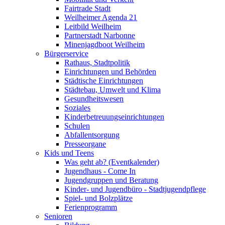
Fairtrade Stadt
Weilheimer Agenda 21
Leitbild Weilheim
Partnerstadt Narbonne
Minenjagdboot Weilheim
Bürgerservice
Rathaus, Stadtpolitik
Einrichtungen und Behörden
Städtische Einrichtungen
Städtebau, Umwelt und Klima
Gesundheitswesen
Soziales
Kinderbetreuungseinrichtungen
Schulen
Abfallentsorgung
Presseorgane
Kids und Teens
Was geht ab? (Eventkalender)
Jugendhaus - Come In
Jugendgruppen und Beratung
Kinder- und Jugendbüro - Stadtjugendpflege
Spiel- und Bolzplätze
Ferienprogramm
Senioren