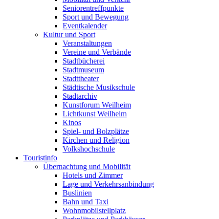
Seniorentreffpunkte
Sport und Bewegung
Eventkalender
Kultur und Sport
Veranstaltungen
Vereine und Verbände
Stadtbücherei
Stadtmuseum
Stadttheater
Städtische Musikschule
Stadtarchiv
Kunstforum Weilheim
Lichtkunst Weilheim
Kinos
Spiel- und Bolzplätze
Kirchen und Religion
Volkshochschule
Touristinfo
Übernachtung und Mobilität
Hotels und Zimmer
Lage und Verkehrsanbindung
Buslinien
Bahn und Taxi
Wohnmobilstellplatz