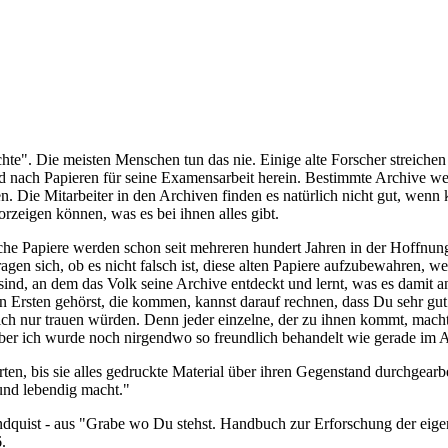
chte". Die meisten Menschen tun das nie. Einige alte Forscher streich
gd nach Papieren für seine Examensarbeit herein. Bestimmte Archive wer
. Die Mitarbeiter in den Archiven finden es natürlich nicht gut, wenn 
orzeigen können, was es bei ihnen alles gibt.
che Papiere werden schon seit mehreren hundert Jahren in der Hoffn
agen sich, ob es nicht falsch ist, diese alten Papiere aufzubewahren, we
sind, an dem das Volk seine Archive entdeckt und lernt, was es damit
n Ersten gehörst, die kommen, kannst darauf rechnen, dass Du sehr gut b
sich nur trauen würden. Denn jeder einzelne, der zu ihnen kommt, mach
aber ich wurde noch nirgendwo so freundlich behandelt wie gerade im A
ten, bis sie alles gedruckte Material über ihren Gegenstand durchgearb
 und lebendig macht."
indquist - aus "Grabe wo Du stehst. Handbuch zur Erforschung der eig
.