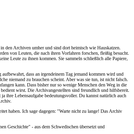
en in den Archiven umher und sind dort heimisch wie Hauskatzen.
den von Leuten, die nach ihren Vorfahren forschen, fleißig besucht.
keine Leute zu ihnen kommen. Sie sammeln schließlich alle Papiere,
ung aufbewahrt, dass an irgendeinem Tag jemand kommen wird und
lche niemand zu brauchen scheint. Aber was sie tun, ist nicht falsch.
 anfangen kann. Dass bisher nur so wenige Menschen den Weg in die
edient wirst. Die Archivangestellten sind freundlich und hilfsbereit.
t ja ihre Lebensaufgabe bedeutungsvoller. Du kannst natürlich auch
rchiv.
eitet haben. Ich sage dagegen: "Warte nicht zu lange! Das Archiv
enen Geschichte" - aus dem Schwedischen übersetzt und