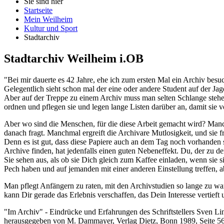
Sie sind hier
Startseite
Mein Weilheim
Kultur und Sport
Stadtarchiv
Stadtarchiv Weilheim i.OB
"Bei mir dauerte es 42 Jahre, ehe ich zum ersten Mal ein Archiv besu
Gelegentlich sieht schon mal der eine oder andere Student auf der Ja
Aber auf der Treppe zu einem Archiv muss man selten Schlange stehen
ordnen und pflegen sie und legen lange Listen darüber an, damit sie v
Aber wo sind die Menschen, für die diese Arbeit gemacht wird? Man
danach fragt. Manchmal ergreift die Archivare Mutlosigkeit, und sie fr
Denn es ist gut, dass diese Papiere auch an dem Tag noch vorhanden 
Archive finden, hat jedenfalls einen guten Nebeneffekt. Du, der zu de
Sie sehen aus, als ob sie Dich gleich zum Kaffee einladen, wenn sie 
Pech haben und auf jemanden mit einer anderen Einstellung treffen, 
Man pflegt Anfängern zu raten, mit den Archivstudien so lange zu war
kann Dir gerade das Erlebnis verschaffen, das Dein Interesse vertieft
"Im Archiv" - Eindrücke und Erfahrungen des Schriftstellers Sven L
herausgegeben von M. Dammayer, Verlag Dietz, Bonn 1989, Seite 56