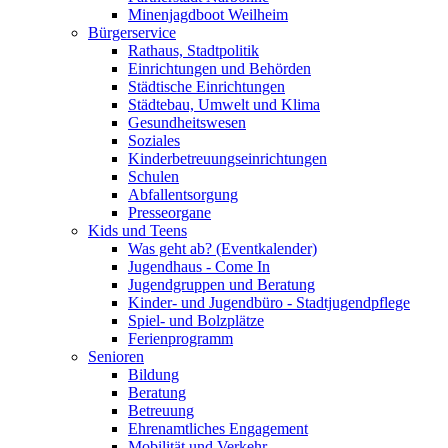
Minenjagdboot Weilheim
Bürgerservice
Rathaus, Stadtpolitik
Einrichtungen und Behörden
Städtische Einrichtungen
Städtebau, Umwelt und Klima
Gesundheitswesen
Soziales
Kinderbetreuungseinrichtungen
Schulen
Abfallentsorgung
Presseorgane
Kids und Teens
Was geht ab? (Eventkalender)
Jugendhaus - Come In
Jugendgruppen und Beratung
Kinder- und Jugendbüro - Stadtjugendpflege
Spiel- und Bolzplätze
Ferienprogramm
Senioren
Bildung
Beratung
Betreuung
Ehrenamtliches Engagement
Mobilität und Verkehr