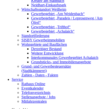
Kreativ am Stadtbach
Neidhart-Einkaufspark
Wirtschaftsstandort Weilheim
Gewerbegebiet „Am Weidenbach“
Gewerbegebiet „Paradeis / Leprosenweg / Am
Öferl“
Gewerbegebiet „Trifthof“
Gewerbegebiet „Achalaich“
Standortförderung
SISBY Gewerbeimmobilien
Wohngebiete und Bauflächen
Derzeitiger Bestand
Weitere Entwicklung
Interkommunales Gewerbegebiet Achalaich
Grundstücks- und Immobilienangebote
Grund- und Gewerbesteuersätze
(Stadtkämmerei)
Zahlen - Daten - Fakten
Service
Rathaus Online
Eventkalender
Telefonverzeichnis
Stellenangebote / Jobs
Mitfahrzentralen