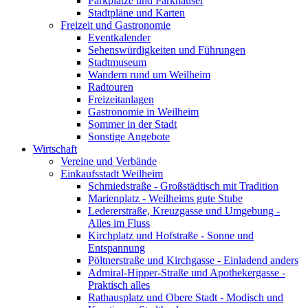
Parkplätze und Parkhäuser
Stadtpläne und Karten
Freizeit und Gastronomie
Eventkalender
Sehenswürdigkeiten und Führungen
Stadtmuseum
Wandern rund um Weilheim
Radtouren
Freizeitanlagen
Gastronomie in Weilheim
Sommer in der Stadt
Sonstige Angebote
Wirtschaft
Vereine und Verbände
Einkaufsstadt Weilheim
Schmiedstraße - Großstädtisch mit Tradition
Marienplatz - Weilheims gute Stube
Ledererstraße, Kreuzgasse und Umgebung -
Alles im Fluss
Kirchplatz und Hofstraße - Sonne und
Entspannung
Pöltnerstraße und Kirchgasse - Einladend anders
Admiral-Hipper-Straße und Apothekergasse -
Praktisch alles
Rathausplatz und Obere Stadt - Modisch und