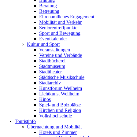
Bildung
Beratung
Betreuung
Ehrenamtliches Engagement
Mobilität und Verkehr
Seniorentreffpunkte
Sport und Bewegung
Eventkalender
Kultur und Sport
Veranstaltungen
Vereine und Verbände
Stadtbücherei
Stadtmuseum
Stadttheater
Städtische Musikschule
Stadtarchiv
Kunstforum Weilheim
Lichtkunst Weilheim
Kinos
Spiel- und Bolzplätze
Kirchen und Religion
Volkshochschule
Touristinfo
Übernachtung und Mobilität
Hotels und Zimmer