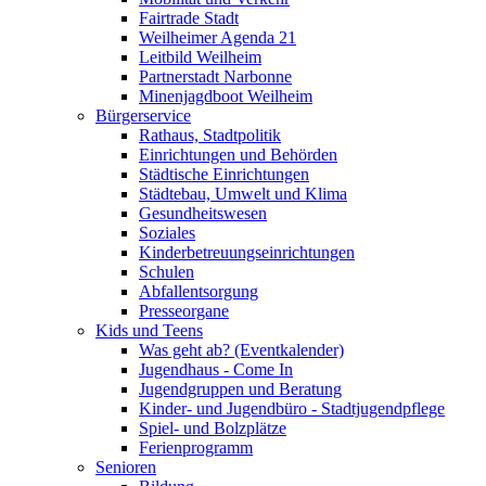
Fairtrade Stadt
Weilheimer Agenda 21
Leitbild Weilheim
Partnerstadt Narbonne
Minenjagdboot Weilheim
Bürgerservice
Rathaus, Stadtpolitik
Einrichtungen und Behörden
Städtische Einrichtungen
Städtebau, Umwelt und Klima
Gesundheitswesen
Soziales
Kinderbetreuungseinrichtungen
Schulen
Abfallentsorgung
Presseorgane
Kids und Teens
Was geht ab? (Eventkalender)
Jugendhaus - Come In
Jugendgruppen und Beratung
Kinder- und Jugendbüro - Stadtjugendpflege
Spiel- und Bolzplätze
Ferienprogramm
Senioren