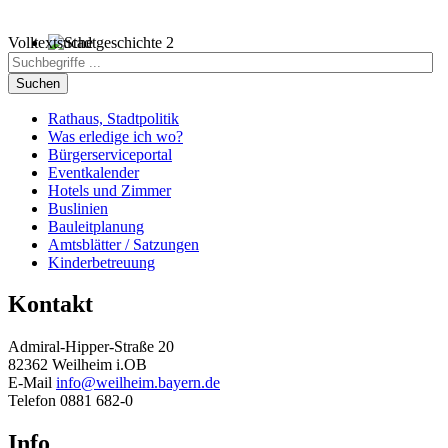
Volltextsuche
Suchen
Rathaus, Stadtpolitik
Was erledige ich wo?
Bürgerserviceportal
Eventkalender
Hotels und Zimmer
Buslinien
Bauleitplanung
Amtsblätter / Satzungen
Kinderbetreuung
Kontakt
Admiral-Hipper-Straße 20
82362 Weilheim i.OB
E-Mail
info@weilheim.bayern.de
Telefon 0881 682-0
Info