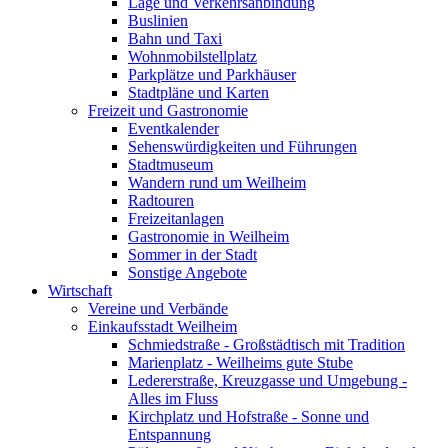
Lage und Verkehrsanbindung
Buslinien
Bahn und Taxi
Wohnmobilstellplatz
Parkplätze und Parkhäuser
Stadtpläne und Karten
Freizeit und Gastronomie
Eventkalender
Sehenswürdigkeiten und Führungen
Stadtmuseum
Wandern rund um Weilheim
Radtouren
Freizeitanlagen
Gastronomie in Weilheim
Sommer in der Stadt
Sonstige Angebote
Wirtschaft
Vereine und Verbände
Einkaufsstadt Weilheim
Schmiedstraße - Großstädtisch mit Tradition
Marienplatz - Weilheims gute Stube
Ledererstraße, Kreuzgasse und Umgebung -
Alles im Fluss
Kirchplatz und Hofstraße - Sonne und
Entspannung