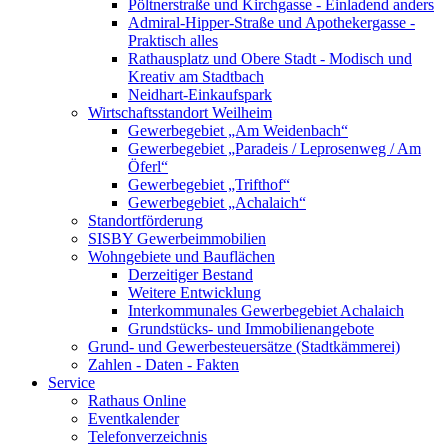
Pöltnerstraße und Kirchgasse - Einladend anders
Admiral-Hipper-Straße und Apothekergasse -
Praktisch alles
Rathausplatz und Obere Stadt - Modisch und
Kreativ am Stadtbach
Neidhart-Einkaufspark
Wirtschaftsstandort Weilheim
Gewerbegebiet „Am Weidenbach“
Gewerbegebiet „Paradeis / Leprosenweg / Am
Öferl“
Gewerbegebiet „Trifthof“
Gewerbegebiet „Achalaich“
Standortförderung
SISBY Gewerbeimmobilien
Wohngebiete und Bauflächen
Derzeitiger Bestand
Weitere Entwicklung
Interkommunales Gewerbegebiet Achalaich
Grundstücks- und Immobilienangebote
Grund- und Gewerbesteuersätze (Stadtkämmerei)
Zahlen - Daten - Fakten
Service
Rathaus Online
Eventkalender
Telefonverzeichnis