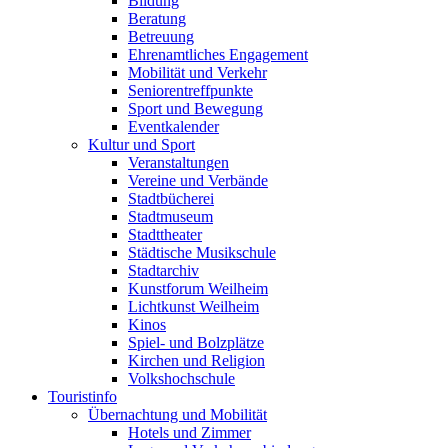
Bildung
Beratung
Betreuung
Ehrenamtliches Engagement
Mobilität und Verkehr
Seniorentreffpunkte
Sport und Bewegung
Eventkalender
Kultur und Sport
Veranstaltungen
Vereine und Verbände
Stadtbücherei
Stadtmuseum
Stadttheater
Städtische Musikschule
Stadtarchiv
Kunstforum Weilheim
Lichtkunst Weilheim
Kinos
Spiel- und Bolzplätze
Kirchen und Religion
Volkshochschule
Touristinfo
Übernachtung und Mobilität
Hotels und Zimmer