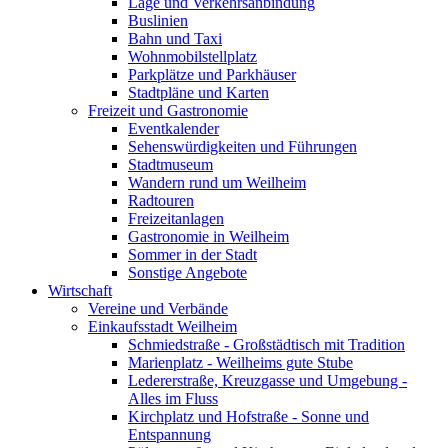
Lage und Verkehrsanbindung
Buslinien
Bahn und Taxi
Wohnmobilstellplatz
Parkplätze und Parkhäuser
Stadtpläne und Karten
Freizeit und Gastronomie
Eventkalender
Sehenswürdigkeiten und Führungen
Stadtmuseum
Wandern rund um Weilheim
Radtouren
Freizeitanlagen
Gastronomie in Weilheim
Sommer in der Stadt
Sonstige Angebote
Wirtschaft
Vereine und Verbände
Einkaufsstadt Weilheim
Schmiedstraße - Großstädtisch mit Tradition
Marienplatz - Weilheims gute Stube
Ledererstraße, Kreuzgasse und Umgebung -
Alles im Fluss
Kirchplatz und Hofstraße - Sonne und
Entspannung