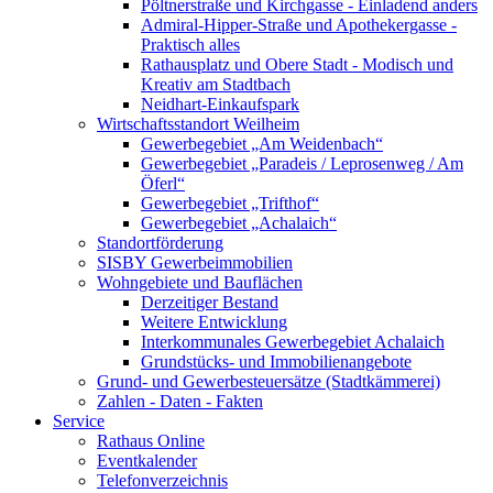
Pöltnerstraße und Kirchgasse - Einladend anders
Admiral-Hipper-Straße und Apothekergasse -
Praktisch alles
Rathausplatz und Obere Stadt - Modisch und
Kreativ am Stadtbach
Neidhart-Einkaufspark
Wirtschaftsstandort Weilheim
Gewerbegebiet „Am Weidenbach“
Gewerbegebiet „Paradeis / Leprosenweg / Am
Öferl“
Gewerbegebiet „Trifthof“
Gewerbegebiet „Achalaich“
Standortförderung
SISBY Gewerbeimmobilien
Wohngebiete und Bauflächen
Derzeitiger Bestand
Weitere Entwicklung
Interkommunales Gewerbegebiet Achalaich
Grundstücks- und Immobilienangebote
Grund- und Gewerbesteuersätze (Stadtkämmerei)
Zahlen - Daten - Fakten
Service
Rathaus Online
Eventkalender
Telefonverzeichnis