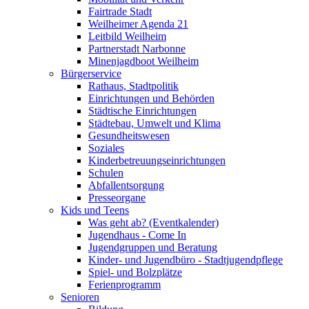
Fairtrade Stadt
Weilheimer Agenda 21
Leitbild Weilheim
Partnerstadt Narbonne
Minenjagdboot Weilheim
Bürgerservice
Rathaus, Stadtpolitik
Einrichtungen und Behörden
Städtische Einrichtungen
Städtebau, Umwelt und Klima
Gesundheitswesen
Soziales
Kinderbetreuungseinrichtungen
Schulen
Abfallentsorgung
Presseorgane
Kids und Teens
Was geht ab? (Eventkalender)
Jugendhaus - Come In
Jugendgruppen und Beratung
Kinder- und Jugendbüro - Stadtjugendpflege
Spiel- und Bolzplätze
Ferienprogramm
Senioren