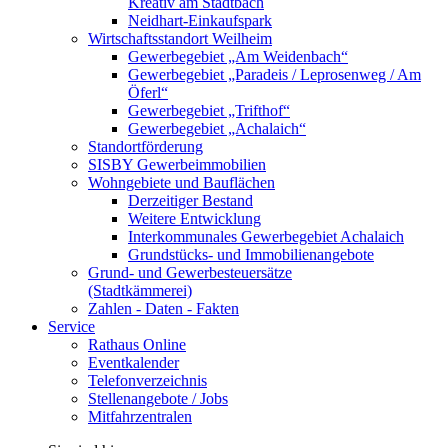
Kreativ am Stadtbach
Neidhart-Einkaufspark
Wirtschaftsstandort Weilheim
Gewerbegebiet „Am Weidenbach“
Gewerbegebiet „Paradeis / Leprosenweg / Am
Öferl“
Gewerbegebiet „Trifthof“
Gewerbegebiet „Achalaich“
Standortförderung
SISBY Gewerbeimmobilien
Wohngebiete und Bauflächen
Derzeitiger Bestand
Weitere Entwicklung
Interkommunales Gewerbegebiet Achalaich
Grundstücks- und Immobilienangebote
Grund- und Gewerbesteuersätze
(Stadtkämmerei)
Zahlen - Daten - Fakten
Service
Rathaus Online
Eventkalender
Telefonverzeichnis
Stellenangebote / Jobs
Mitfahrzentralen