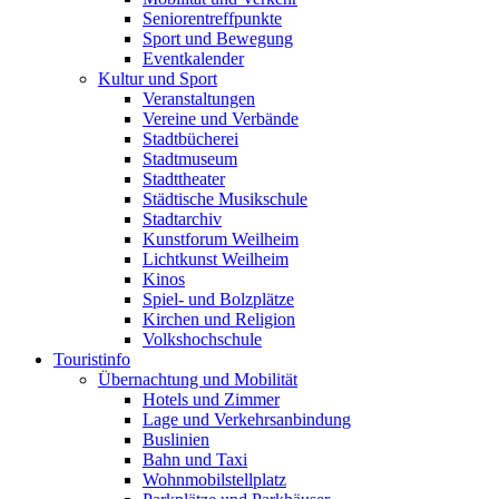
Seniorentreffpunkte
Sport und Bewegung
Eventkalender
Kultur und Sport
Veranstaltungen
Vereine und Verbände
Stadtbücherei
Stadtmuseum
Stadttheater
Städtische Musikschule
Stadtarchiv
Kunstforum Weilheim
Lichtkunst Weilheim
Kinos
Spiel- und Bolzplätze
Kirchen und Religion
Volkshochschule
Touristinfo
Übernachtung und Mobilität
Hotels und Zimmer
Lage und Verkehrsanbindung
Buslinien
Bahn und Taxi
Wohnmobilstellplatz