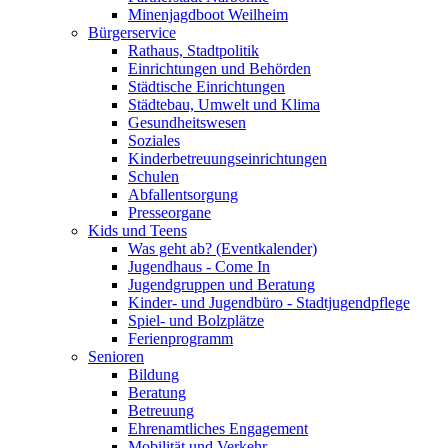
Minenjagdboot Weilheim
Bürgerservice
Rathaus, Stadtpolitik
Einrichtungen und Behörden
Städtische Einrichtungen
Städtebau, Umwelt und Klima
Gesundheitswesen
Soziales
Kinderbetreuungseinrichtungen
Schulen
Abfallentsorgung
Presseorgane
Kids und Teens
Was geht ab? (Eventkalender)
Jugendhaus - Come In
Jugendgruppen und Beratung
Kinder- und Jugendbüro - Stadtjugendpflege
Spiel- und Bolzplätze
Ferienprogramm
Senioren
Bildung
Beratung
Betreuung
Ehrenamtliches Engagement
Mobilität und Verkehr