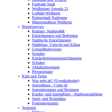
Fairtrade Stadt
Weilheimer Agenda 21
Leitbild Weilheim
Partnerstadt Narbonne
Minenjagdboot Weilheim
Bürgerservice
Rathaus, Stadtpolitik
Einrichtungen und Behörden
Städtische Einrichtungen
Städtebau, Umwelt und Klima
Gesundheitswesen
Soziales
Kinderbetreuungseinrichtungen
Schulen
Abfallentsorgung
Presseorgane
Kids und Teens
Was geht ab? (Eventkalender)
Jugendhaus - Come In
Jugendgruppen und Beratung
Kinder- und Jugendbüro - Stadtjugendpflege
Spiel- und Bolzplätze
Ferienprogramm
Senioren