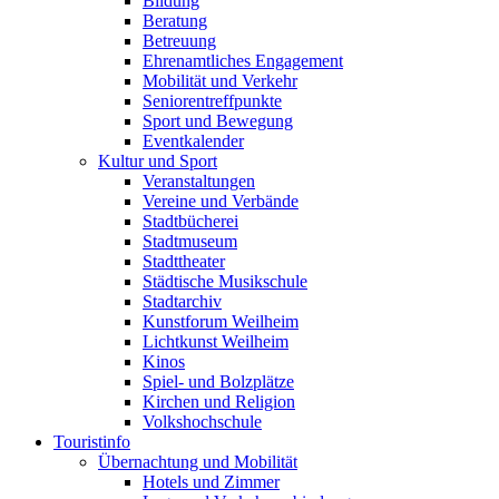
Bildung
Beratung
Betreuung
Ehrenamtliches Engagement
Mobilität und Verkehr
Seniorentreffpunkte
Sport und Bewegung
Eventkalender
Kultur und Sport
Veranstaltungen
Vereine und Verbände
Stadtbücherei
Stadtmuseum
Stadttheater
Städtische Musikschule
Stadtarchiv
Kunstforum Weilheim
Lichtkunst Weilheim
Kinos
Spiel- und Bolzplätze
Kirchen und Religion
Volkshochschule
Touristinfo
Übernachtung und Mobilität
Hotels und Zimmer