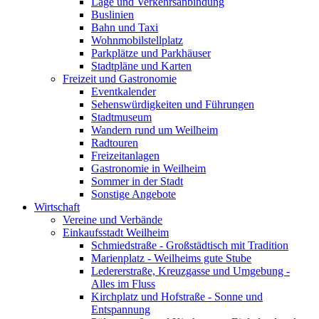
Lage und Verkehrsanbindung
Buslinien
Bahn und Taxi
Wohnmobilstellplatz
Parkplätze und Parkhäuser
Stadtpläne und Karten
Freizeit und Gastronomie
Eventkalender
Sehenswürdigkeiten und Führungen
Stadtmuseum
Wandern rund um Weilheim
Radtouren
Freizeitanlagen
Gastronomie in Weilheim
Sommer in der Stadt
Sonstige Angebote
Wirtschaft
Vereine und Verbände
Einkaufsstadt Weilheim
Schmiedstraße - Großstädtisch mit Tradition
Marienplatz - Weilheims gute Stube
Ledererstraße, Kreuzgasse und Umgebung -
Alles im Fluss
Kirchplatz und Hofstraße - Sonne und
Entspannung