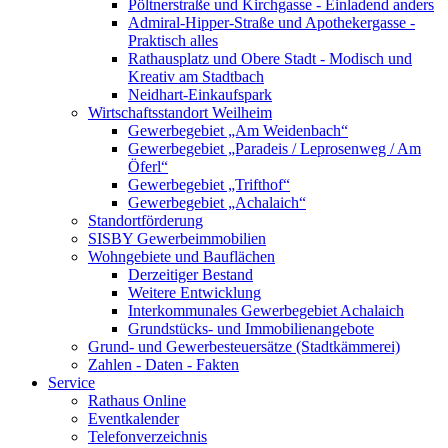
Pöltnerstraße und Kirchgasse - Einladend anders
Admiral-Hipper-Straße und Apothekergasse -
Praktisch alles
Rathausplatz und Obere Stadt - Modisch und
Kreativ am Stadtbach
Neidhart-Einkaufspark
Wirtschaftsstandort Weilheim
Gewerbegebiet „Am Weidenbach“
Gewerbegebiet „Paradeis / Leprosenweg / Am
Öferl“
Gewerbegebiet „Trifthof“
Gewerbegebiet „Achalaich“
Standortförderung
SISBY Gewerbeimmobilien
Wohngebiete und Bauflächen
Derzeitiger Bestand
Weitere Entwicklung
Interkommunales Gewerbegebiet Achalaich
Grundstücks- und Immobilienangebote
Grund- und Gewerbesteuersätze (Stadtkämmerei)
Zahlen - Daten - Fakten
Service
Rathaus Online
Eventkalender
Telefonverzeichnis