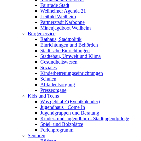
Fairtrade Stadt
Weilheimer Agenda 21
Leitbild Weilheim
Partnerstadt Narbonne
Minenjagdboot Weilheim
Bürgerservice
Rathaus, Stadtpolitik
Einrichtungen und Behörden
Städtische Einrichtungen
Städtebau, Umwelt und Klima
Gesundheitswesen
Soziales
Kinderbetreuungseinrichtungen
Schulen
Abfallentsorgung
Presseorgane
Kids und Teens
Was geht ab? (Eventkalender)
Jugendhaus - Come In
Jugendgruppen und Beratung
Kinder- und Jugendbüro - Stadtjugendpflege
Spiel- und Bolzplätze
Ferienprogramm
Senioren