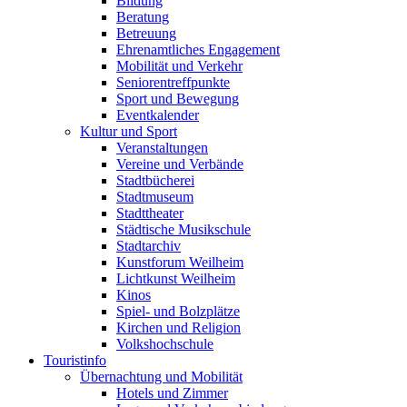
Bildung
Beratung
Betreuung
Ehrenamtliches Engagement
Mobilität und Verkehr
Seniorentreffpunkte
Sport und Bewegung
Eventkalender
Kultur und Sport
Veranstaltungen
Vereine und Verbände
Stadtbücherei
Stadtmuseum
Stadttheater
Städtische Musikschule
Stadtarchiv
Kunstforum Weilheim
Lichtkunst Weilheim
Kinos
Spiel- und Bolzplätze
Kirchen und Religion
Volkshochschule
Touristinfo
Übernachtung und Mobilität
Hotels und Zimmer