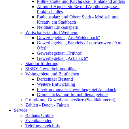
Pöltnerstraße und Kirchgasse - Einladend anders
Admiral-Hipper-Straße und Apothekergasse -
Praktisch alles
Rathausplatz und Obere Stadt - Modisch und
Kreativ am Stadtbach
Neidhart-Einkaufspark
Wirtschaftsstandort Weilheim
Gewerbegebiet „Am Weidenbach“
Gewerbegebiet „Paradeis / Leprosenweg / Am
Öferl“
Gewerbegebiet „Trifthof“
Gewerbegebiet „Achalaich“
Standortförderung
SISBY Gewerbeimmobilien
Wohngebiete und Bauflächen
Derzeitiger Bestand
Weitere Entwicklung
Interkommunales Gewerbegebiet Achalaich
Grundstücks- und Immobilienangebote
Grund- und Gewerbesteuersätze (Stadtkämmerei)
Zahlen - Daten - Fakten
Service
Rathaus Online
Eventkalender
Telefonverzeichnis