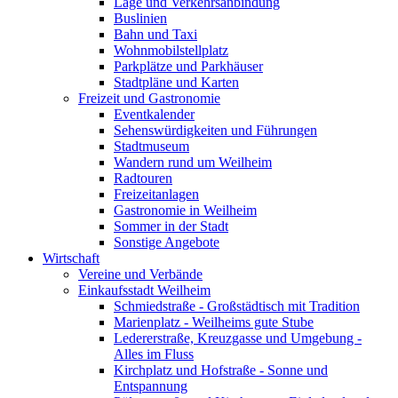
Lage und Verkehrsanbindung
Buslinien
Bahn und Taxi
Wohnmobilstellplatz
Parkplätze und Parkhäuser
Stadtpläne und Karten
Freizeit und Gastronomie
Eventkalender
Sehenswürdigkeiten und Führungen
Stadtmuseum
Wandern rund um Weilheim
Radtouren
Freizeitanlagen
Gastronomie in Weilheim
Sommer in der Stadt
Sonstige Angebote
Wirtschaft
Vereine und Verbände
Einkaufsstadt Weilheim
Schmiedstraße - Großstädtisch mit Tradition
Marienplatz - Weilheims gute Stube
Ledererstraße, Kreuzgasse und Umgebung -
Alles im Fluss
Kirchplatz und Hofstraße - Sonne und
Entspannung