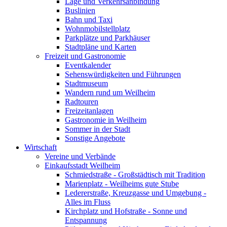
Lage und Verkehrsanbindung
Buslinien
Bahn und Taxi
Wohnmobilstellplatz
Parkplätze und Parkhäuser
Stadtpläne und Karten
Freizeit und Gastronomie
Eventkalender
Sehenswürdigkeiten und Führungen
Stadtmuseum
Wandern rund um Weilheim
Radtouren
Freizeitanlagen
Gastronomie in Weilheim
Sommer in der Stadt
Sonstige Angebote
Wirtschaft
Vereine und Verbände
Einkaufsstadt Weilheim
Schmiedstraße - Großstädtisch mit Tradition
Marienplatz - Weilheims gute Stube
Ledererstraße, Kreuzgasse und Umgebung -
Alles im Fluss
Kirchplatz und Hofstraße - Sonne und
Entspannung