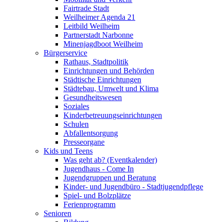
Fairtrade Stadt
Weilheimer Agenda 21
Leitbild Weilheim
Partnerstadt Narbonne
Minenjagdboot Weilheim
Bürgerservice
Rathaus, Stadtpolitik
Einrichtungen und Behörden
Städtische Einrichtungen
Städtebau, Umwelt und Klima
Gesundheitswesen
Soziales
Kinderbetreuungseinrichtungen
Schulen
Abfallentsorgung
Presseorgane
Kids und Teens
Was geht ab? (Eventkalender)
Jugendhaus - Come In
Jugendgruppen und Beratung
Kinder- und Jugendbüro - Stadtjugendpflege
Spiel- und Bolzplätze
Ferienprogramm
Senioren