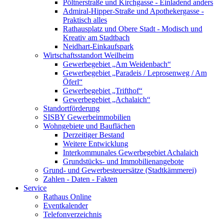
Pöltnerstraße und Kirchgasse - Einladend anders
Admiral-Hipper-Straße und Apothekergasse -
Praktisch alles
Rathausplatz und Obere Stadt - Modisch und
Kreativ am Stadtbach
Neidhart-Einkaufspark
Wirtschaftsstandort Weilheim
Gewerbegebiet „Am Weidenbach“
Gewerbegebiet „Paradeis / Leprosenweg / Am
Öferl“
Gewerbegebiet „Trifthof“
Gewerbegebiet „Achalaich“
Standortförderung
SISBY Gewerbeimmobilien
Wohngebiete und Bauflächen
Derzeitiger Bestand
Weitere Entwicklung
Interkommunales Gewerbegebiet Achalaich
Grundstücks- und Immobilienangebote
Grund- und Gewerbesteuersätze (Stadtkämmerei)
Zahlen - Daten - Fakten
Service
Rathaus Online
Eventkalender
Telefonverzeichnis