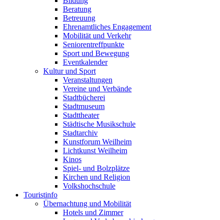
Bildung
Beratung
Betreuung
Ehrenamtliches Engagement
Mobilität und Verkehr
Seniorentreffpunkte
Sport und Bewegung
Eventkalender
Kultur und Sport
Veranstaltungen
Vereine und Verbände
Stadtbücherei
Stadtmuseum
Stadttheater
Städtische Musikschule
Stadtarchiv
Kunstforum Weilheim
Lichtkunst Weilheim
Kinos
Spiel- und Bolzplätze
Kirchen und Religion
Volkshochschule
Touristinfo
Übernachtung und Mobilität
Hotels und Zimmer