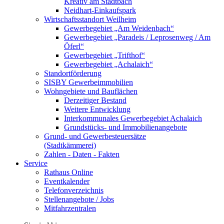
Kreativ am Stadtbach
Neidhart-Einkaufspark
Wirtschaftsstandort Weilheim
Gewerbegebiet „Am Weidenbach“
Gewerbegebiet „Paradeis / Leprosenweg / Am
Öferl“
Gewerbegebiet „Trifthof“
Gewerbegebiet „Achalaich“
Standortförderung
SISBY Gewerbeimmobilien
Wohngebiete und Bauflächen
Derzeitiger Bestand
Weitere Entwicklung
Interkommunales Gewerbegebiet Achalaich
Grundstücks- und Immobilienangebote
Grund- und Gewerbesteuersätze
(Stadtkämmerei)
Zahlen - Daten - Fakten
Service
Rathaus Online
Eventkalender
Telefonverzeichnis
Stellenangebote / Jobs
Mitfahrzentralen