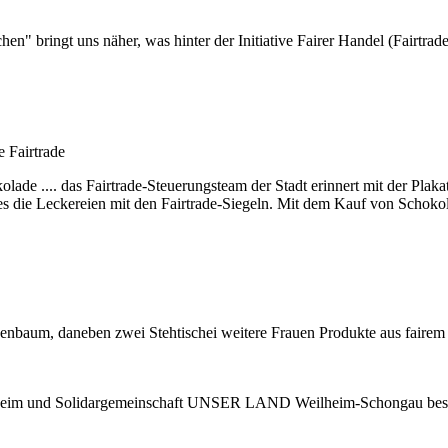
n" bringt uns näher, was hinter der Initiative
Fairer
Handel (
Fairtrad
 Fairtrade
lade .... das Fairtrade-Steuerungs
team
der Stadt erinnert mit der Pla
es die Leckereien mit den
Fairtrade
-Siegeln. Mit dem Kauf von Schok
lheim und Solidargemeinschaft UNSER LAND Weilheim-Schongau bestüc