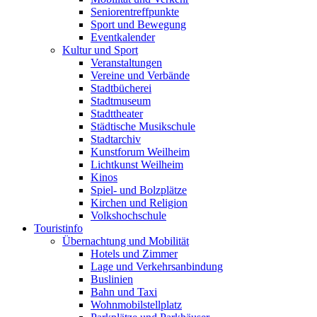
Seniorentreffpunkte
Sport und Bewegung
Eventkalender
Kultur und Sport
Veranstaltungen
Vereine und Verbände
Stadtbücherei
Stadtmuseum
Stadttheater
Städtische Musikschule
Stadtarchiv
Kunstforum Weilheim
Lichtkunst Weilheim
Kinos
Spiel- und Bolzplätze
Kirchen und Religion
Volkshochschule
Touristinfo
Übernachtung und Mobilität
Hotels und Zimmer
Lage und Verkehrsanbindung
Buslinien
Bahn und Taxi
Wohnmobilstellplatz