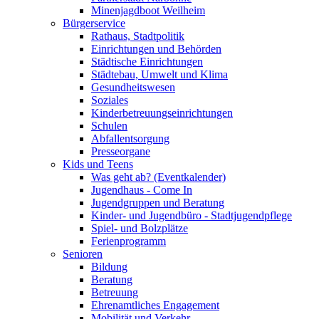
Minenjagdboot Weilheim
Bürgerservice
Rathaus, Stadtpolitik
Einrichtungen und Behörden
Städtische Einrichtungen
Städtebau, Umwelt und Klima
Gesundheitswesen
Soziales
Kinderbetreuungseinrichtungen
Schulen
Abfallentsorgung
Presseorgane
Kids und Teens
Was geht ab? (Eventkalender)
Jugendhaus - Come In
Jugendgruppen und Beratung
Kinder- und Jugendbüro - Stadtjugendpflege
Spiel- und Bolzplätze
Ferienprogramm
Senioren
Bildung
Beratung
Betreuung
Ehrenamtliches Engagement
Mobilität und Verkehr