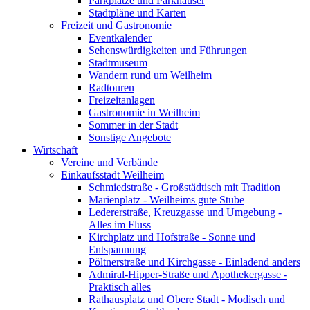
Parkplätze und Parkhäuser
Stadtpläne und Karten
Freizeit und Gastronomie
Eventkalender
Sehenswürdigkeiten und Führungen
Stadtmuseum
Wandern rund um Weilheim
Radtouren
Freizeitanlagen
Gastronomie in Weilheim
Sommer in der Stadt
Sonstige Angebote
Wirtschaft
Vereine und Verbände
Einkaufsstadt Weilheim
Schmiedstraße - Großstädtisch mit Tradition
Marienplatz - Weilheims gute Stube
Ledererstraße, Kreuzgasse und Umgebung -
Alles im Fluss
Kirchplatz und Hofstraße - Sonne und
Entspannung
Pöltnerstraße und Kirchgasse - Einladend anders
Admiral-Hipper-Straße und Apothekergasse -
Praktisch alles
Rathausplatz und Obere Stadt - Modisch und