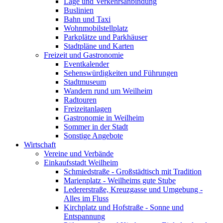
Lage und Verkehrsanbindung
Buslinien
Bahn und Taxi
Wohnmobilstellplatz
Parkplätze und Parkhäuser
Stadtpläne und Karten
Freizeit und Gastronomie
Eventkalender
Sehenswürdigkeiten und Führungen
Stadtmuseum
Wandern rund um Weilheim
Radtouren
Freizeitanlagen
Gastronomie in Weilheim
Sommer in der Stadt
Sonstige Angebote
Wirtschaft
Vereine und Verbände
Einkaufsstadt Weilheim
Schmiedstraße - Großstädtisch mit Tradition
Marienplatz - Weilheims gute Stube
Ledererstraße, Kreuzgasse und Umgebung -
Alles im Fluss
Kirchplatz und Hofstraße - Sonne und
Entspannung