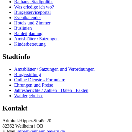
Rathaus, Stadtpolitik
Was erledige ich wo?
Bürgerserviceportal
Eventkalender
Hotels und Zimmer
Buslinien
Bauleitplanung
Amtsblätter / Satzungen
Kinderbetreuung
Stadtinfo
Amtsblätter / Satzungen und Verordnungen
Bürgerstiftung
Online Dienste - Formulare
Ehrungen und Preise
Jahresberichte / Zahlen - Daten - Fakten
Wahlergebnisse
Kontakt
Admiral-Hipper-Straße 20
82362 Weilheim i.OB
E-Mail
info@weilheim.bayern.de