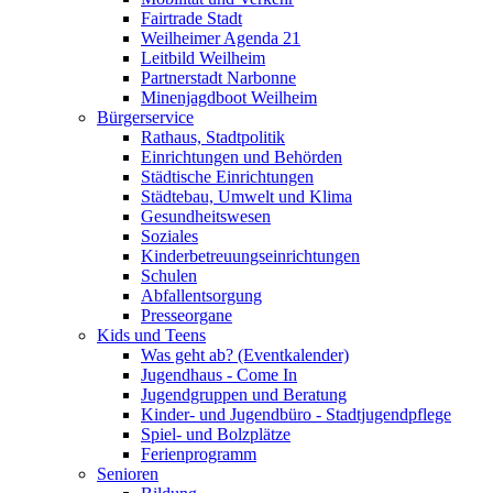
Fairtrade Stadt
Weilheimer Agenda 21
Leitbild Weilheim
Partnerstadt Narbonne
Minenjagdboot Weilheim
Bürgerservice
Rathaus, Stadtpolitik
Einrichtungen und Behörden
Städtische Einrichtungen
Städtebau, Umwelt und Klima
Gesundheitswesen
Soziales
Kinderbetreuungseinrichtungen
Schulen
Abfallentsorgung
Presseorgane
Kids und Teens
Was geht ab? (Eventkalender)
Jugendhaus - Come In
Jugendgruppen und Beratung
Kinder- und Jugendbüro - Stadtjugendpflege
Spiel- und Bolzplätze
Ferienprogramm
Senioren