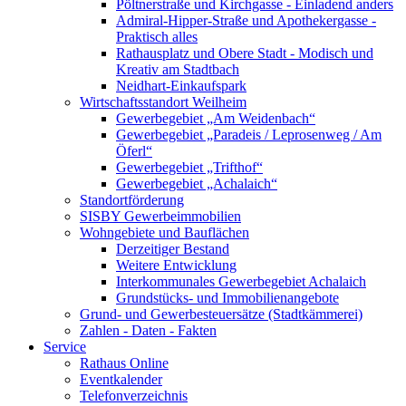
Pöltnerstraße und Kirchgasse - Einladend anders
Admiral-Hipper-Straße und Apothekergasse -
Praktisch alles
Rathausplatz und Obere Stadt - Modisch und
Kreativ am Stadtbach
Neidhart-Einkaufspark
Wirtschaftsstandort Weilheim
Gewerbegebiet „Am Weidenbach“
Gewerbegebiet „Paradeis / Leprosenweg / Am
Öferl“
Gewerbegebiet „Trifthof“
Gewerbegebiet „Achalaich“
Standortförderung
SISBY Gewerbeimmobilien
Wohngebiete und Bauflächen
Derzeitiger Bestand
Weitere Entwicklung
Interkommunales Gewerbegebiet Achalaich
Grundstücks- und Immobilienangebote
Grund- und Gewerbesteuersätze (Stadtkämmerei)
Zahlen - Daten - Fakten
Service
Rathaus Online
Eventkalender
Telefonverzeichnis