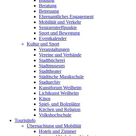
Bildung
Beratung
Betreuung
Ehrenamtliches Engagement
Mobilität und Verkehr
Seniorentreffpunkte
Sport und Bewegung
Eventkalender
Kultur und Sport
Veranstaltungen
Vereine und Verbände
Stadtbücherei
Stadtmuseum
Stadttheater
Städtische Musikschule
Stadtarchiv
Kunstforum Weilheim
Lichtkunst Weilheim
Kinos
Spiel- und Bolzplätze
Kirchen und Religion
Volkshochschule
Touristinfo
Übernachtung und Mobilität
Hotels und Zimmer